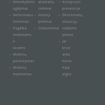
Ikimokyklinis
ataskaitų
Korupcijos
ugdymas
rinkiniai
prevencija
Neformalus
Viešieji
Ekstremalių
švietimas
pirkimai
situacijų
Pagalba
Dokumentai
valdymo
mokiniams
planas
ir
Jei
tėvams
krizė
Mokinių
arba
pavėžėjimas
karas:
Mokinių
Kaip
maitini
mas
elgtis