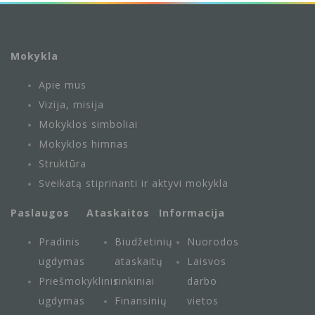
Mokykla
Apie mus
Vizija, misija
Mokyklos simboliai
Mokyklos himnas
Struktūra
Sveikatą stiprinanti ir aktyvi mokykla
Paslaugos
Ataskaitos
Informacija
Pradinis
Biudžetinių
Nuorodos
ugdymas
ataskaitų
Laisvos
Priešmokyklinis
rinkiniai
darbo
ugdymas
Finansinių
vietos