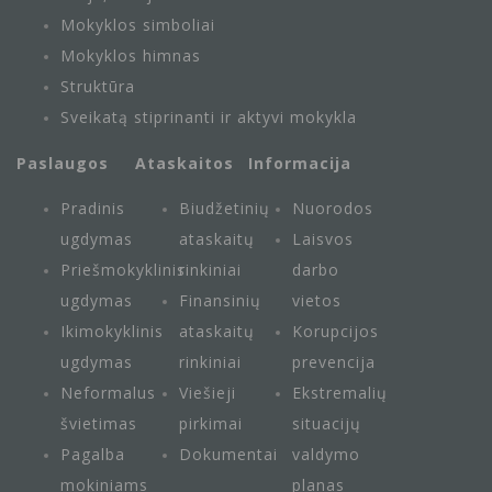
Mokyklos simboliai
Mokyklos himnas
Struktūra
Sveikatą stiprinanti ir aktyvi mokykla
Paslaugos
Ataskaitos
Informacija
Pradinis
Biudžetinių
Nuorodos
ugdymas
ataskaitų
Laisvos
Priešmokyklinis
rinkiniai
darbo
ugdymas
Finansinių
vietos
Ikimokyklinis
ataskaitų
Korupcijos
ugdymas
rinkiniai
prevencija
Neformalus
Viešieji
Ekstremalių
švietimas
pirkimai
situacijų
Pagalba
Dokumentai
valdymo
mokiniams
planas