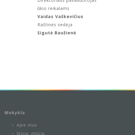
Direktoriaus pavaduotojas
ūkio reikalams
Vaidas Vaškevičius
Raštinės vedėja
Sigutė Baužienė
Mokykla
Apie mus
Vizija, misija