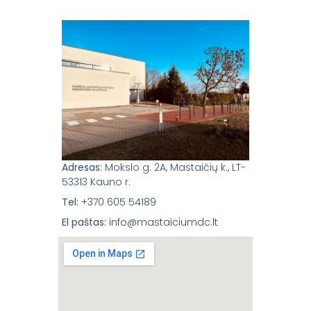
Adresas:
Mokslo g. 2A, Mastaičių k., LT-
53313 Kauno r.
Tel:
+370 605 54189
El paštas:
info@mastaiciumdc.lt