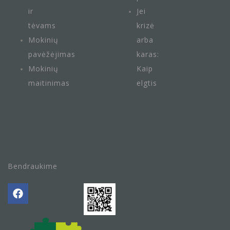
ir
Jei
tėvams
krizė
Mokinių
arba
pavėžėjimas
karas:
Mokinių
Kaip
maitini
mas
elgtis
Bendraukime