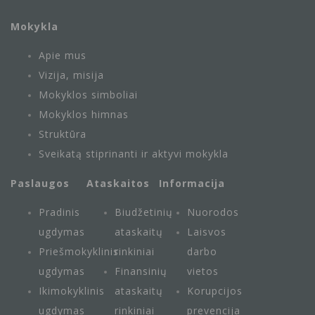
Mokykla
Apie mus
Vizija, misija
Mokyklos simboliai
Mokyklos himnas
Struktūra
Sveikatą stiprinanti ir aktyvi mokykla
Paslaugos
Ataskaitos
Informacija
Pradinis
Biudžetinių
Nuorodos
ugdymas
ataskaitų
Laisvos
Priešmokyklinis
rinkiniai
darbo
ugdymas
Finansinių
vietos
Ikimokyklinis
ataskaitų
Korupcijos
ugdymas
rinkiniai
prevencija