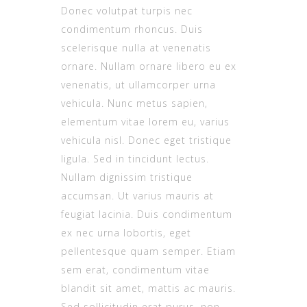
Donec volutpat turpis nec
condimentum rhoncus. Duis
scelerisque nulla at venenatis
ornare. Nullam ornare libero eu ex
venenatis, ut ullamcorper urna
vehicula. Nunc metus sapien,
elementum vitae lorem eu, varius
vehicula nisl. Donec eget tristique
ligula. Sed in tincidunt lectus.
Nullam dignissim tristique
accumsan. Ut varius mauris at
feugiat lacinia. Duis condimentum
ex nec urna lobortis, eget
pellentesque quam semper. Etiam
sem erat, condimentum vitae
blandit sit amet, mattis ac mauris.
Sed sollicitudin erat purus, non