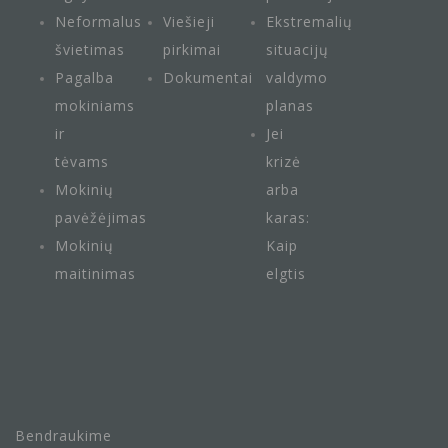
Neformalus
Viešieji
Ekstremalių
švietimas
pirkimai
situacijų
Pagalba
Dokumentai
valdymo
mokiniams
planas
ir
Jei
tėvams
krizė
Mokinių
arba
pavėžėjimas
karas:
Mokinių
Kaip
maitini
mas
elgtis
Bendraukime