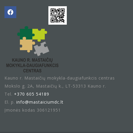
Kauno r. Mastaičių mokykla-daugiafunkcis centras
Mokslo g. 2A, Mastaičių k., LT-53313 Kauno r.
Tel.
+370 605 54189
El. p.
info@mastaiciumdc.lt
Įmonės kodas 306121951