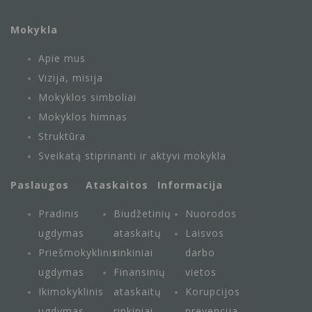
Mokykla
Apie mus
Vizija, misija
Mokyklos simboliai
Mokyklos himnas
Struktūra
Sveikatą stiprinanti ir aktyvi mokykla
Paslaugos
Ataskaitos
Informacija
Pradinis
Biudžetinių
Nuorodos
ugdymas
ataskaitų
Laisvos
Priešmokyklinis
rinkiniai
darbo
ugdymas
Finansinių
vietos
Ikimokyklinis
ataskaitų
Korupcijos
ugdymas
rinkiniai
prevencija