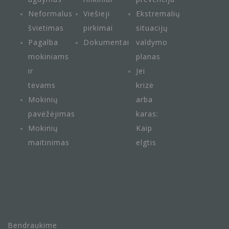
Neformalus
Viešieji
Ekstremalių
švietimas
pirkimai
situacijų
Pagalba
Dokumentai
valdymo
mokiniams
planas
ir
Jei
tėvams
krizė
Mokinių
arba
pavėžėjimas
karas:
Mokinių
Kaip
maitini
mas
elgtis
Bendraukime