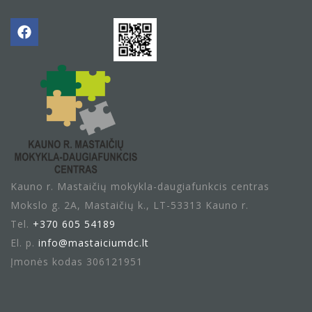
Kauno r. Mastaičių mokykla-daugiafunkcis centras
Mokslo g. 2A, Mastaičių k., LT-53313 Kauno r.
Tel.
+370 605 54189
El. p.
info@mastaiciumdc.lt
Įmonės kodas 306121951