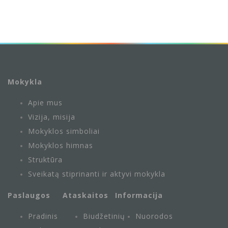
Mokykla
Apie mus
Vizija, misija
Mokyklos simboliai
Mokyklos himnas
Struktūra
Sveikatą stiprinanti ir aktyvi mokykla
Paslaugos
Ataskaitos
Informacija
Pradinis
Biudžetinių
Nuorodos