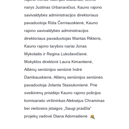
narys Justinas Urbanavičius, Kauno rajono
savivaldybės administracijos direktoriaus
pavaduotoja Rūta Černiauskienė, Kauno
rajono savivaldybės administracijos
direktoriaus pavaduotojas Mantas Rikteris,
Kauno rajono tarybos nariai Jonas
Mykolaitis ir Regina Lukoševičienė.
Mokyklos direktorė Laura Kimantienė,
Alšėnų seniūnijos seniūnė Indrė
Dambauskienė, Alšėnų seniūnijos seniūnės
pavaduotoja Jolanta Stasiukonienė. Prie
sveikinimų prisidėjo Kauno rajono policijos
komisariato viršininkas Aleksėjus Chraminas
bei viešosios įstaigos „Saugi pradžia“
projekų vadovė Diana Adomaitienė.