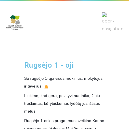
Rugsėjo 1 - oji
Su rugsėjo 1-ąja visus mokinius, mokytojus
ir tėvelius!
Linkime, kad gera, pozityvi nuotaika, žinių
troškimas, kūrybiškumas lydėtų jus ištisus
metus.
Rugsėjo 1-osios proga, mus sveikino Kauno
rajono meras Valerijus Makūnas, seimo