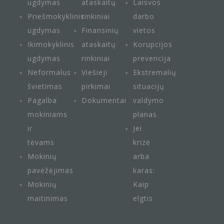
ugdymas
ataskaitų
Laisvos
Priešmokyklinis
rinkiniai
darbo
ugdymas
Finansinių
vietos
Ikimokyklinis
ataskaitų
Korupcijos
ugdymas
rinkiniai
prevencija
Neformalus
Viešieji
Ekstremalių
švietimas
pirkimai
situacijų
Pagalba
Dokumentai
valdymo
mokiniams
planas
ir
Jei
tėvams
krizė
Mokinių
arba
pavėžėjimas
karas:
Mokinių
Kaip
maitini
mas
elgtis