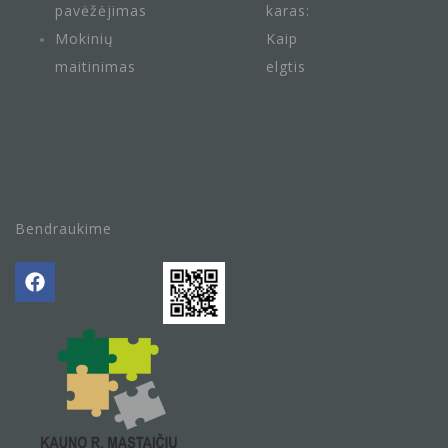
pavėžėjimas
karas:
Mokinių
Kaip
maitini
mas
elgtis
Bendraukime