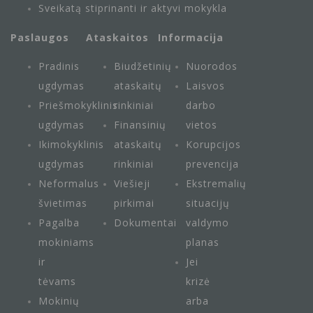
Sveikatą stiprinanti ir aktyvi mokykla
Paslaugos
Ataskaitos
Informacija
Pradinis
Biudžetinių
Nuorodos
ugdymas
ataskaitų
Laisvos
Priešmokyklinis
rinkiniai
darbo
ugdymas
Finansinių
vietos
Ikimokyklinis
ataskaitų
Korupcijos
ugdymas
rinkiniai
prevencija
Neformalus
Viešieji
Ekstremalių
švietimas
pirkimai
situacijų
Pagalba
Dokumentai
valdymo
mokiniams
planas
ir
Jei
tėvams
krizė
Mokinių
arba