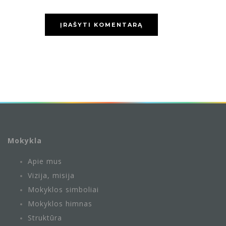
Mokykla
Apie mus
Vizija, misija
Mokyklos simboliai
Mokyklos himnas
Struktūra