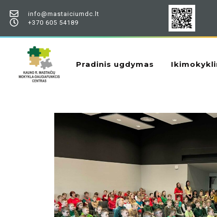
info@mastaiciumdc.lt
+370 605 54189
Pradinis ugdymas
Ikimokykli