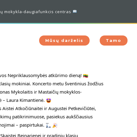
daugiafunkcis centras
Mūsų darželis
Tamo
vos Nepriklausomybės atkūrimo dieną! 
lasių mokiniai. Koncerto metu šventinius žodžius 
Jonas Mykolaitis ir Mastaičių mokyklos-
ė – Laura Kimantienė. 
istei Atkočiūnaitei ir Augustei Petkevičiūtei, 
kimų patikrinimuose, pasiekus aukščiausius 
nojimai – paspirtukai. 
istei Beinarienei ir pradinių klasių 