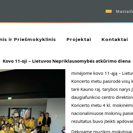
Mastaičių mokykla-
nis ir Priešmokyklinis
Projektai
Kontaktai
Kovo 11-oji – Lietuvos Nepriklausomybės atkūrimo diena
minėjome kovo 11-ąją – Lietu
Koncerto metu pasirodė visų k
tarė Kauno raj. tarybos narys 
daugiafunkcio centro direktor
Koncerto metu 4 kl. mokinėms A
nacionaliniuose mokinių pasie
rezultatus buvo įteikti apdova
Dėkojame muzikos mokytojai Ska