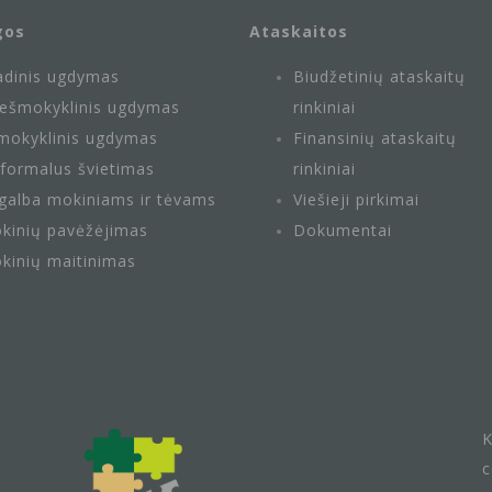
gos
Ataskaitos
adinis ugdymas
Biudžetinių ataskaitų
iešmokyklinis ugdymas
rinkiniai
imokyklinis ugdymas
Finansinių ataskaitų
formalus švietimas
rinkiniai
galba mokiniams ir tėvams
Viešieji pirkimai
kinių pavėžėjimas
Dokumentai
kinių maitini
mas
K
c