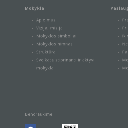
Mokykla
Paslau
Apie mus
Pr
Vizija, misija
Pr
Mokyklos simboliai
Ik
Mokyklos himnas
Ne
Struktūra
Pa
Sveikatą stiprinanti ir aktyvi
Mo
mokykla
Mo
Bendraukime