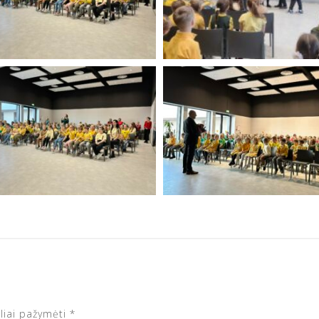
eliai pažymėti
*