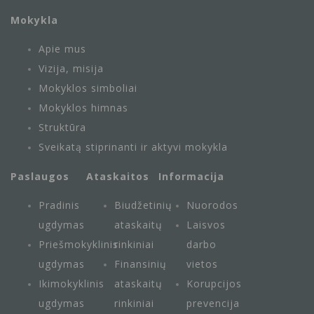
Mokykla
Apie mus
Vizija, misija
Mokyklos simboliai
Mokyklos himnas
Struktūra
Sveikatą stiprinanti ir aktyvi mokykla
Paslaugos
Ataskaitos
Informacija
Pradinis
Biudžetinių
Nuorodos
ugdymas
ataskaitų
Laisvos
Priešmokyklinis
rinkiniai
darbo
ugdymas
Finansinių
vietos
Ikimokyklinis
ataskaitų
Korupcijos
ugdymas
rinkiniai
prevencija