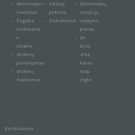
Neformalus
Viešieji
Ekstremalių
švietimas
pirkimai
situacijų
Pagalba
Dokumentai
valdymo
mokiniams
planas
ir
Jei
tėvams
krizė
Mokinių
arba
pavėžėjimas
karas:
Mokinių
Kaip
maitini
mas
elgtis
Bendraukime