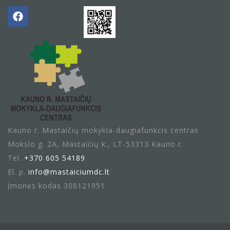
Kauno r. Mastaičių mokykla-daugiafunkcis centras
Mokslo g. 2A, Mastaičių k., LT-53313 Kauno r.
Tel.
+370 605 54189
El. p.
info@mastaiciumdc.lt
Įmonės kodas 306121951